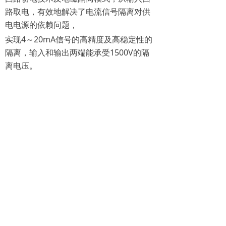
路取电，有效地解决了电流信号隔离对供
电电源的依赖问题，
实现4～20mA信号的高精度及高稳定性的
隔离，输入和输出两端能承受1500V的隔
离电压。
详细产品选型资料，请点击下文了解
SGWY无源信号隔离器 选型资料
前一个：
SGWF两线制回路供电隔离器
ꄴ
后一个：
SGWZ两线制隔离温度变送器
ꄲ
版权所有 © 宁波精丰测控技术有限公司
浙ICP备